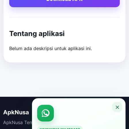
Tentang aplikasi
Belum ada deskripsi untuk aplikasi ini.
×
ApkNusa
ApkNusa Temukan dan unduh aplikasi Android pilihan.